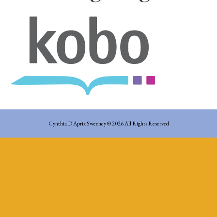
Cynthia D'Aprix Sweeney © 2026 All Rights Reserved